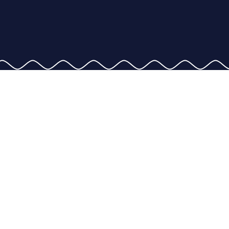
Sprooch wähle:
Deutsch
English