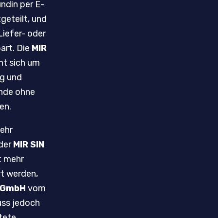
undin per E-
geteilt, und
Liefer- oder
art. Die
MIR
t sich um
ng und
nde ohne
en.
mehr
 der
MIR SIN
t mehr
rt werden,
L GmbH
vom
uss jedoch
stete