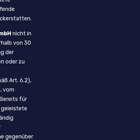
ffende
ckerstatten.
GmbH
nicht in
erhalb von 30
g der
en oder zu
ß Art. 6.2),
t, vom
Bereits für
 geleistete
ändig
r
he gegenüber