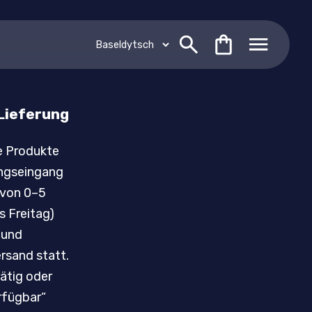
Lieferung
e Produkte
ngseingang
 von 0–5
s Freitag)
 und
rsand statt.
rätig oder
erfügbar“