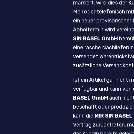
markiert, wird dies der K
Mail oder telefonisch mit
ein neuer provisorischer 
Abholtermin wird vereinb
SIN BASEL GmbH
bemüh
eine rasche Nachlieferu
versendet Warenrückstä
zusätzliche Versandkost
Ist ein Artikel gar nicht 
verfügbar und kann von
BASEL GmbH
auch nich
beschafft oder produzie
kann die
MIR SIN BASE
Vertrag zurücktreten, m
der Kundin bereits gelei