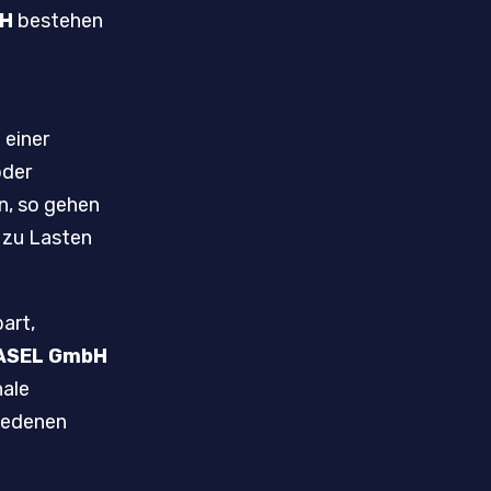
bH
bestehen
 einer
oder
n, so gehen
 zu Lasten
bart,
BASEL GmbH
nale
iedenen